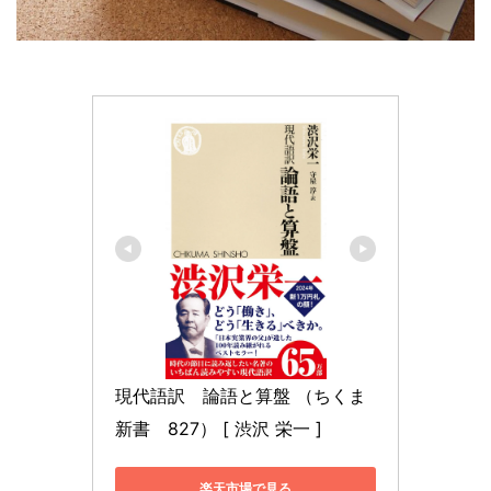
現代語訳　論語と算盤 （ちくま
新書　827） [ 渋沢 栄一 ]
楽天市場で見る