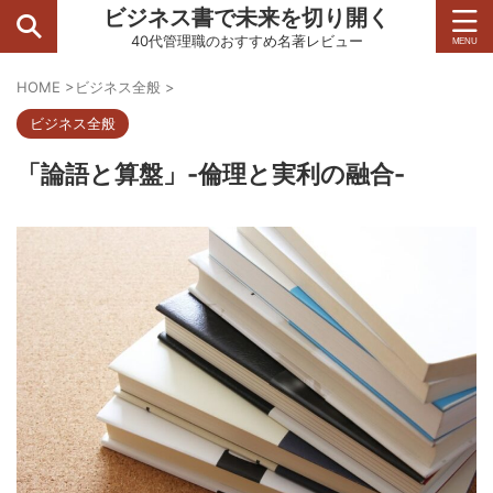
ビジネス書で未来を切り開く
40代管理職のおすすめ名著レビュー
HOME
>
ビジネス全般
>
ビジネス全般
「論語と算盤」-倫理と実利の融合-